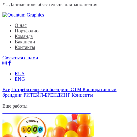
* - Данные поля обязательны для заполнения
Quantum Graphics
Брендинговое агентство
О нас
Портфолио
Команда
Вакансии
Контакты
Связаться с нами
RUS
ENG
Все
Потребительский брендинг
СТМ
Корпоративный
брендинг
РИТЕЙЛ-БРЕНДИНГ
Концепты
Еще работы