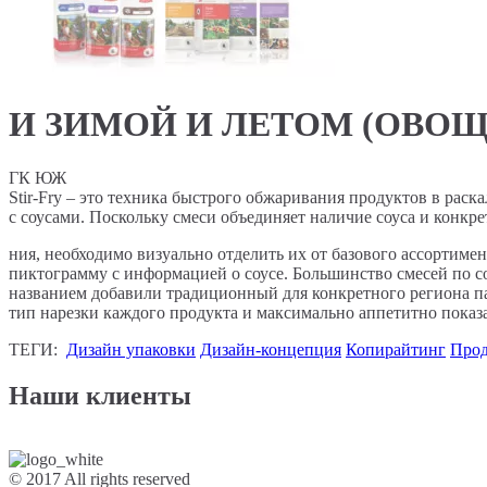
И ЗИМОЙ И ЛЕТОМ (ОВО
ГК ЮЖ
Stir-Fry – это техника быстрого обжаривания продуктов в р
с соусами. Поскольку смеси объединяет наличие соуса и конкр
ния, необходимо визуально отделить их от базового ассортим
пиктограмму с информацией о соусе. Большинство смесей по сос
названием добавили традиционный для конкретного региона па
тип нарезки каждого продукта и максимально аппетитно показ
ТЕГИ:
Дизайн упаковки
Дизайн-концепция
Копирайтинг
Прод
Наши клиенты
© 2017 All rights reserved