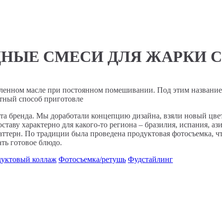
ЩНЫЕ СМЕСИ ДЛЯ ЖАРКИ С
аскаленном масле при постоянном помешивании. Под этим назва
етный способ приготовле
ента бренда. Мы доработали концепцию дизайна, взяли новый цв
таву характерно для какого-то региона – бразилия, испания, аз
ттерн. По традиции была проведена продуктовая фотосъемка, чт
ать готовое блюдо.
уктовый коллаж
Фотосъемка/ретушь
Фудстайлинг