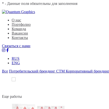
* - Данные поля обязательны для заполнения
Quantum Graphics
Брендинговое агентство
О нас
Портфолио
Команда
Вакансии
Контакты
Связаться с нами
RUS
ENG
Все
Потребительский брендинг
СТМ
Корпоративный брендин
Еще работы