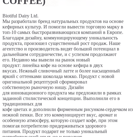
COFFEE)
Biotiful Dairy Ltd.
Мы разработали бренд натуральных продуктов на основе
кефирных культур. И помогли вывести торговую марку в
топ-10 самых быстроразвивающихся компаний в Европе.
Благодаря дизайну, коммуницирующему уникальность
продукта, произошел существенный рост продаж. Наше
агентство и производитель видят большой потенциал в
дальнейшем сотрудничестве, и с успехом продолжают
его. Недавно мы вывели на рынок новый
продукт: линейка кофе на основе кефира в двух
вкусах. Нежный сливочный латте и более насыщенный
яркий с оттенками шоколада мокко. Продукт с новой
оригинальной рецептурой сформировал
собственную рыночную нишу. Дизайн
для инновационного продукта мы предложили в рамках
заданной стилистической концепции. Выполнили его в
традиционных для
кофе цветах и дополнили фирменным рисунком-сердечком из
нежной пенки. Все это коммуницирует вкус, аромат и
особенную атмосферу, которую создает кофе, при этом
помогая потребителю придерживаться здорового
питания. Продукт подарит не только уникальный
потребительский опыт, но и порадует