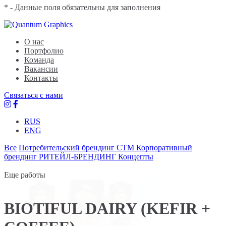
* - Данные поля обязательны для заполнения
Quantum Graphics
Брендинговое агентство
О нас
Портфолио
Команда
Вакансии
Контакты
Связаться с нами
RUS
ENG
Все
Потребительский брендинг
СТМ
Корпоративный
брендинг
РИТЕЙЛ-БРЕНДИНГ
Концепты
Еще работы
BIOTIFUL DAIRY (KEFIR +