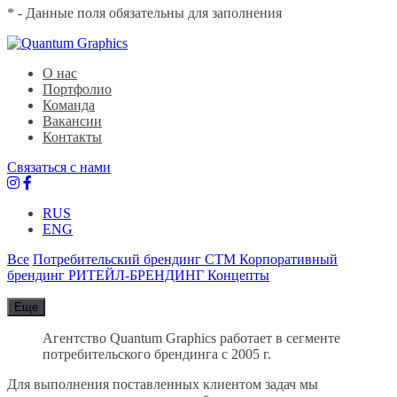
* - Данные поля обязательны для заполнения
Quantum Graphics
Брендинговое агентство
О нас
Портфолио
Команда
Вакансии
Контакты
Связаться с нами
RUS
ENG
Все
Потребительский брендинг
СТМ
Корпоративный
брендинг
РИТЕЙЛ-БРЕНДИНГ
Концепты
Еще
Агентство Quantum Graphics работает в сегменте
потребительского брендинга с 2005 г.
Для выполнения поставленных клиентом задач мы