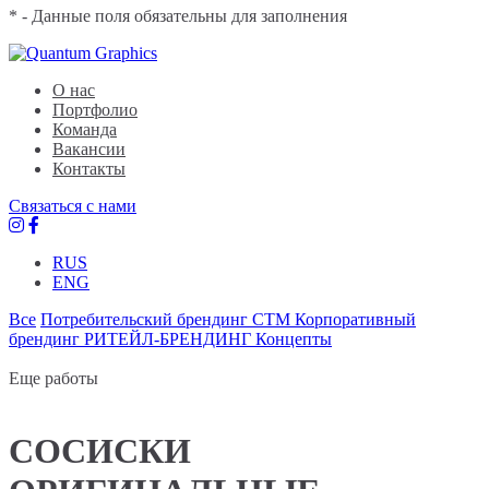
* - Данные поля обязательны для заполнения
Quantum Graphics
Брендинговое агентство
О нас
Портфолио
Команда
Вакансии
Контакты
Связаться с нами
RUS
ENG
Все
Потребительский брендинг
СТМ
Корпоративный
брендинг
РИТЕЙЛ-БРЕНДИНГ
Концепты
Еще работы
СОСИСКИ